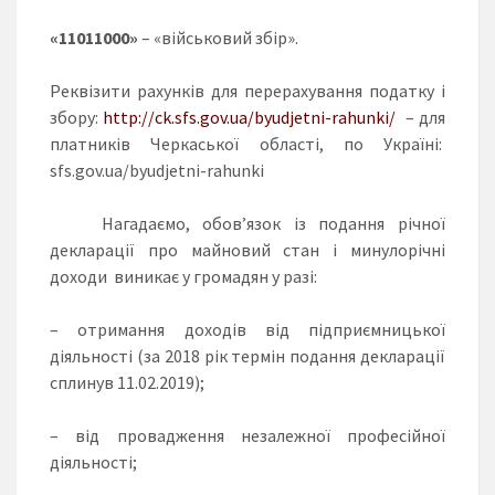
«11011000»
– «військовий збір».
Реквізити рахунків для перерахування податку і
збору:
http://ck.sfs.gov.ua/byudjetni-rahunki/
– для
платників Черкаської області, по Україні:
sfs.gov.ua/byudjetni-rahunki
Нагадаємо, обов’язок із подання річної
декларації про майновий стан і минулорічні
доходи виникає у громадян у разі:
– отримання доходів від підприємницької
діяльності (за 2018 рік термін подання декларації
сплинув 11.02.2019);
– від провадження незалежної професійної
діяльності;