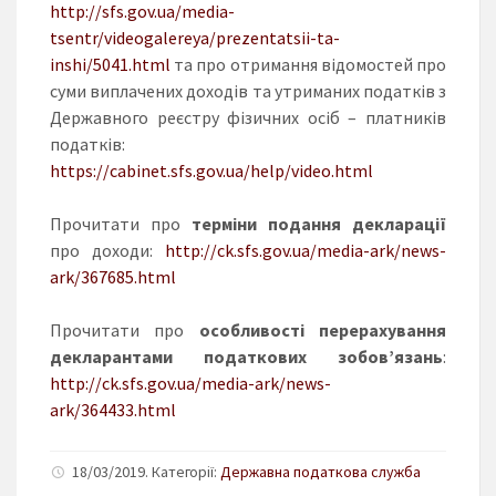
http://sfs.gov.ua/media-
tsentr/videogalereya/prezentatsii-ta-
inshi/5041.html
та про отримання відомостей про
суми виплачених доходів та утриманих податків з
Державного реєстру фізичних осіб – платників
податків:
https://cabinet.sfs.gov.ua/help/video.html
Прочитати про
терміни подання декларації
про доходи:
http://ck.sfs.gov.ua/media-ark/news-
ark/367685.html
Прочитати про
особливості перерахування
декларантами податкових зобов’язань
:
http://ck.sfs.gov.ua/media-ark/news-
ark/364433.html
18/03/2019. Категорії:
Державна податкова служба