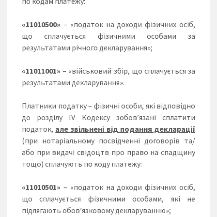
по кодам платежу:
«11010500»
– «податок на доходи фізичних осіб,
що сплачується фізичними особами за
результатами річного декларування»;
«11011001»
– «військовий збір, що сплачується за
результатами декларування».
Платники податку – фізичні особи, які відповідно
до розділу IV Кодексу зобов’язані сплатити
податок,
але звільнені від подання декларації
(при нотаріальному посвідченні договорів та/
або при видачі свідоцтв про право на спадщину
тощо) сплачують по коду платежу:
«11010501»
– «податок на доходи фізичних осіб,
що сплачується фізичними особами, які не
підлягають обов’язковому декларуванню»;