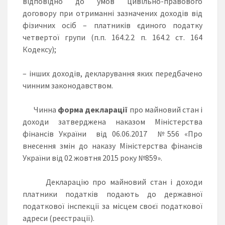
відповідно до умов цивільно-правового
договору при отриманні зазначених доходів від
фізичних осіб – платників єдиного податку
четвертої групи (п.п. 164.2.2 п. 164.2 ст. 164
Кодексу);
– інших доходів, декларування яких передбачено
чинним законодавством.
Чинна
форма декларації
про майновий стан і
доходи затверджена наказом Міністерства
фінансів України від 06.06.2017 №556 «Про
внесення змін до наказу Міністерства фінансів
України від 02 жовтня 2015 року №859».
Декларацію про майновий стан і доходи
платники податків подають до державної
податкової інспекції за місцем своєї податкової
адреси (реєстрації).