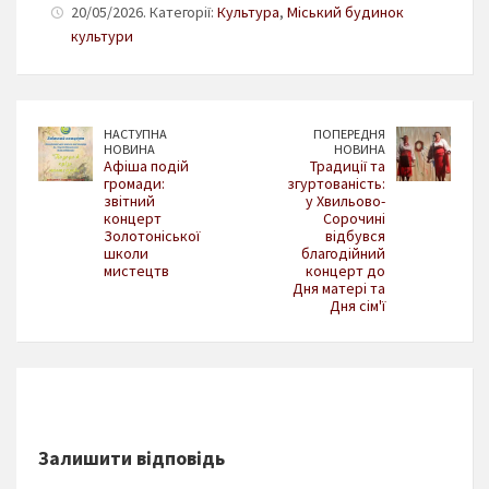
20/05/2026. Категорії:
Культура
,
Міський будинок
культури
НАСТУПНА
ПОПЕРЕДНЯ
НОВИНА
НОВИНА
Афіша подій
Традиції та
громади:
згуртованість:
звітний
у Хвильово-
концерт
Сорочині
Золотоніської
відбувся
школи
благодійний
мистецтв
концерт до
Дня матері та
Дня сім'ї
Залишити відповідь