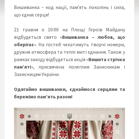
Вишиванка – код нації, пам’ять поколінь і сила,
що єднає серця!
21 травня о 10:00 на Площі Героїв Майдану
відбудеться свято «
Вишиванка – любов, що
оберігає
». На гостей чекатимуть творчі номери,
дружня атмосфера та теплі миті єднання. Також у
рамках заходу відбудеться акція «
Вишита стрічка
пам’яті
», присвячена полеглим Захисникам і
Захисницям України.
Одягаймо вишиванки, єднаймося серцями та
бережімо пам’ять разом!