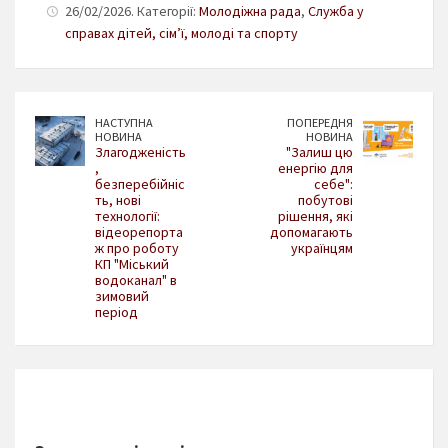
26/02/2026. Категорії:
Молодіжна рада
,
Служба у
справах дітей, сім’ї, молоді та спорту
НАСТУПНА
ПОПЕРЕДНЯ
НОВИНА
НОВИНА
Злагодженість
"Залиш цю
,
енергію для
безперебійніс
себе":
ть, нові
побутові
технології:
рішення, які
відеорепорта
допомагають
ж про роботу
українцям
КП "Міський
водоканал" в
зимовий
період