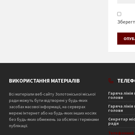
Зберегти
ВИКОРИСТАННЯ МАТЕРІАЛІВ
ТЕЛЕФ
Гаряча лінія
Всі матеріали веб-сайту Золотоніської міської
голови
ради можуть бути відтворені у будь-яких
Гаряча лінія
засобах масової інформації, на серверах
голови
мережі Інтернет або на будь-яких інших носіях
Секретар мі
без будь-яких обмежень за обсягом і термінами
ради
публікації.
Телефонний 