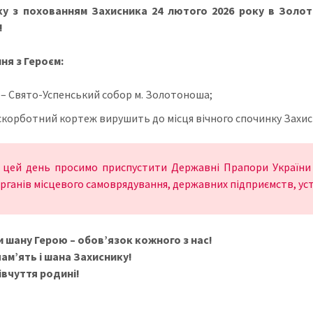
ку з похованням Захисника 24 лютого 2026 року в Золот
!
я з Героєм:
0 – Свято-Успенський собор м. Золотоноша;
 скорботний кортеж вирушить до місця вічного спочинку Захи
 цей день просимо приспустити Державні Прапори України н
рганів місцевого самоврядування, державних підприємств, уст
 шану Герою – обов’язок кожного з нас!
памʼять і шана Захиснику!
івчуття родині!