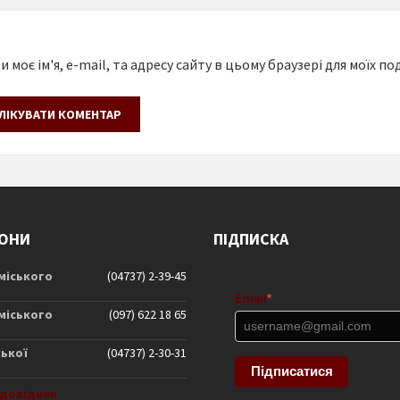
 моє ім'я, e-mail, та адресу сайту в цьому браузері для моїх п
ОНИ
ПІДПИСКА
 міського
(04737) 2-39-45
Email
*
 міського
(097) 622 18 65
ської
(04737) 2-30-31
Підписатися
довідник