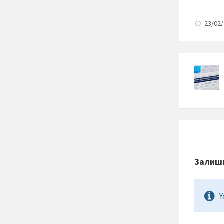
23/02/
Залиши
Y