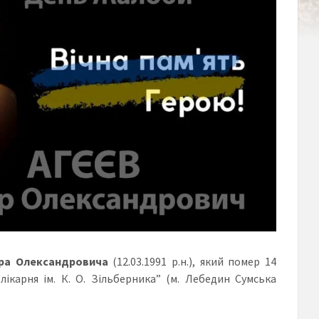
ора Олександровича
(12.03.1991 р.н.), який помер 14
ікарня ім. К. О. Зільберника” (м. Лебедин Сумська