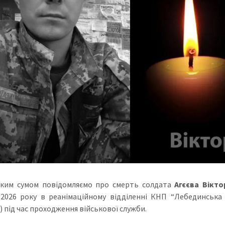
оким сумом повідомляємо про смерть солдата
Агєєва Вікт
2026 року в реанімаційному відділенні КНП “Лебединська л
) під час проходження військової служби.