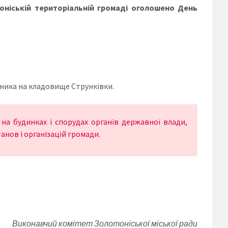
оніській територіальній громаді оголошено День
сника на кладовище Струнківки.
а будинках і спорудах органів державної влади,
анов і організацій громади.
Виконавчий комітет Золотоніської міської ради