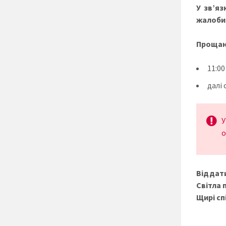
У зв’яз
жалоби
Прощанн
11:0
далі
У
о
Віддати
Світла 
Щирі сп