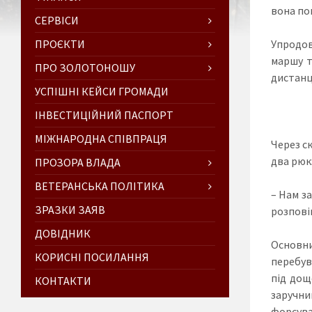
вона по
СЕРВІСИ
ПРОЄКТИ
Упродов
маршу т
ПРО ЗОЛОТОНОШУ
дистанц
УСПІШНІ КЕЙСИ ГРОМАДИ
ІНВЕСТИЦІЙНИЙ ПАСПОРТ
МІЖНАРОДНА СПІВПРАЦЯ
Через с
два рюк
ПРОЗОРА ВЛАДА
ВЕТЕРАНСЬКА ПОЛІТИКА
– Нам з
ЗРАЗКИ ЗАЯВ
розпові
ДОВІДНИК
Основни
КОРИСНІ ПОСИЛАННЯ
перебув
під дощ
КОНТАКТИ
заручни
форсува