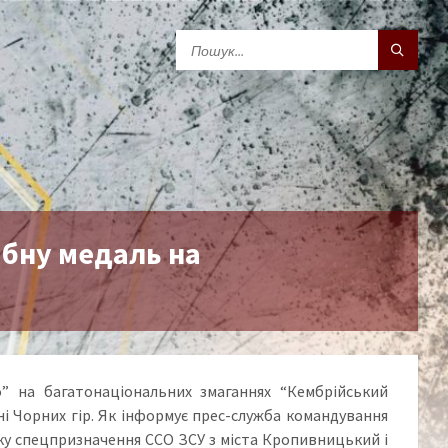
ібну медаль на
ло” на багатонаціональних змаганнях “Кембрійський
оні Чорних гір. Як інформує прес-служба командування
лку спецпризначення ССО ЗСУ з міста Кропивницький і