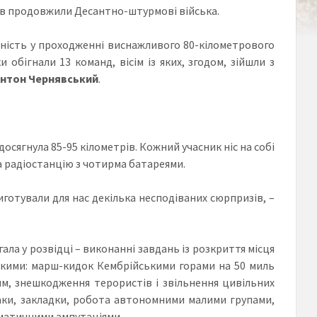
в
продовжили Десантно-штурмові війська.
ність у проходженні виснажливого 80-кілометрового
 обігнали 13 команд, вісім із яких, згодом, зійшли з
нтон Чернявський
.
сягнула 85-95 кілометрів. Кожний учасник ніс на собі
а радіостанцію з чотирма батареями.
иготували для нас декілька несподіваних сюрпризів, –
ла у розвідці – виконанні завдань із розкриття місця
кими: марш-кидок Кембрійськими горами на 50 миль
ям, знешкодження терористів і звільнення цивільних
таки, закладки, робота автономними малими групами,
матичними ампутаціями.