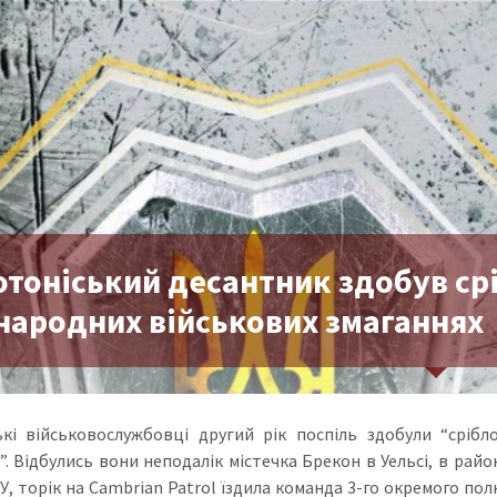
отоніський десантник здобув ср
народних військових змаганнях
ькі військовослужбовці другий рік поспіль здобули “сріб
”. Відбулись вони неподалік містечка Брекон в Уельсі, в рай
, торік на Cambrian Patrol їздила команда 3-го окремого по