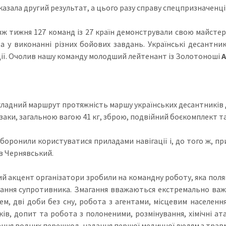
казала другий результат, а цього разу справу спецпризначенці
ж тижня 127 команд із 27 країн демонстрували свою майстер
а у виконанні різних бойових завдань. Українські десантники
ії. Очолив нашу команду молодший лейтенант із Золотоноші
А
кладний маршрут протяжність маршу українських десантників до
заки, загальною вагою 41 кг, зброю, подвійний боєкомплект т
аборонили користуватися приладами навігації і, до того ж, пр
в Чернявський.
й акцент організатори зробили на командну роботу, яка поляга
ання супротивника. Змагання вважаються екстремально важ
ем, дві доби без сну, робота з агентами, місцевим населенн
ків, допит та робота з полоненими, розмінування, хімічні а
ння водних перешкод, надання першої медичної людям з трав