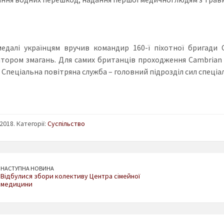
медалі українцям вручив командир 160-ї піхотної бригади 
атором змагань. Для самих британців проходження Сambrian P
– Спеціальна повітряна служба – головний підрозділ сил спеціа
2018. Категорії:
Суспільство
НАСТУПНА НОВИНА
Відбулися збори колективу Центра сімейної
медицини