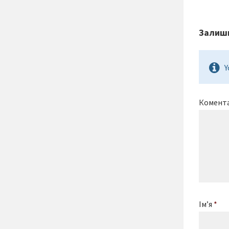
Залиши
Y
Комент
Ім’я
*