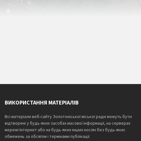
ВИКОРИСТАННЯ МАТЕРІАЛІВ
Всі матеріали веб-сайту Золотоніської міської ради можуть бути
відтворені у будь-яких засобах масової інформації, на серверах
мережі Інтернет або на будь-яких інших носіях без будь-яких
обмежень за обсягом і термінами публікації.