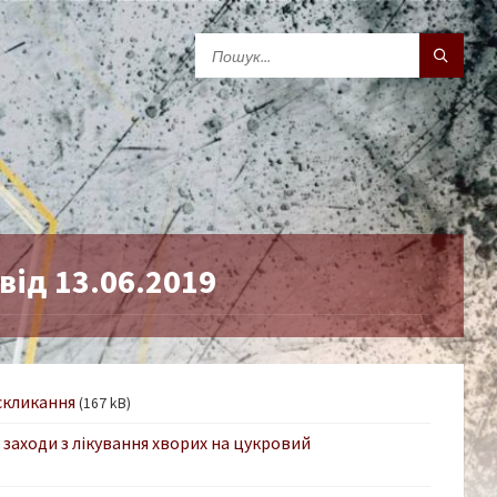
від 13.06.2019
 скликання
(167 kB)
 заходи з лікування хворих на цукровий