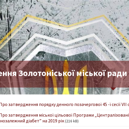
ння Золотоніської міської ради 
 Про затвердження порядку денного позачергової 45 -ї сесії VIІ
 Про затвердження міської цільової Програми „Централізовані
інозалежний діабет” на 2019 рік
(216 kB)