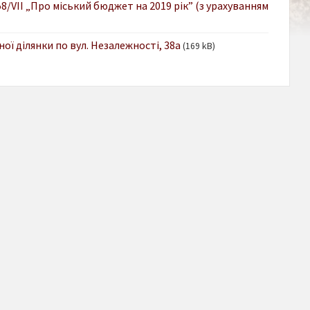
-58/VIІ „Про міський бюджет на 2019 рік” (з урахуванням
ої ділянки по вул. Незалежності, 38а
(169 kB)