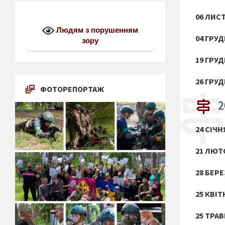
06 ЛИС
Людям з порушенням
04 ГРУ
зору
19 ГРУ
26 ГРУ
ФОТОРЕПОРТАЖ
2
24 СІЧН
21 ЛЮТ
28 БЕР
25 КВІТ
25 ТРА