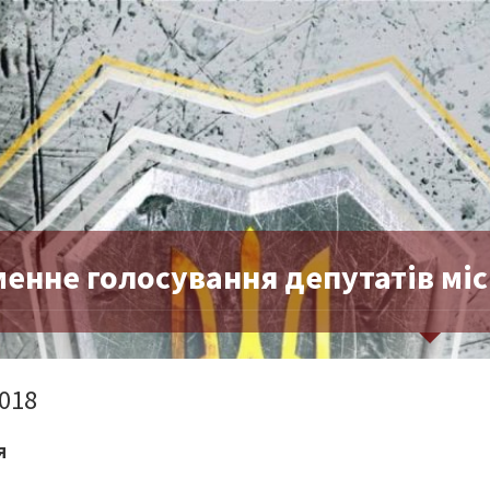
енне голосування депутатів міс
018
Я