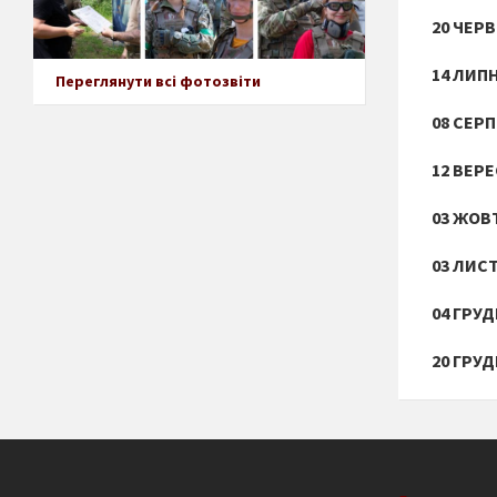
20 ЧЕР
14 ЛИП
Переглянути всі фотозвіти
08 СЕР
12 ВЕР
03 ЖОВ
03 ЛИС
04 ГРУ
20 ГРУ