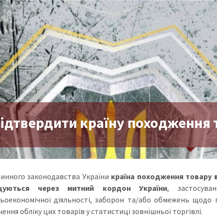
підтвердити країну походження 
чинного законодавства України
країна походження товару 
щуються через митний кордон України
, застосува
ьоекономічної діяльності, заборон та/або обмежень щодо 
ення обліку цих товарів у статистиці зовнішньої торгівлі.