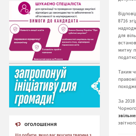
Відповід
8716 зг
надходж
для віл
встанов
митну п
податко
Таким ч
правомі
походже
За 2018
Чорного
звільне
звітного
ОГОЛОШЕННЯ
Що робити, якщо вас вкусила тварина з