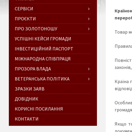
СЕРВІСИ
Країно
перероб
ПРОЄКТИ
ПРО ЗОЛОТОНОШУ
Товар м
УСПІШНІ КЕЙСИ ГРОМАДИ
Правила
ІНВЕСТИЦІЙНИЙ ПАСПОРТ
МІЖНАРОДНА СПІВПРАЦЯ
Повніст
законів
ПРОЗОРА ВЛАДА
ВЕТЕРАНСЬКА ПОЛІТИКА
Країна 
відпові
ЗРАЗКИ ЗАЯВ
ДОВІДНИК
Особлив
КОРИСНІ ПОСИЛАННЯ
громадян
КОНТАКТИ
Якщо то
докумен