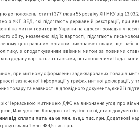
но до положень статті 377 глави 55 розділу XII МКУ від 13.03.
ідно з УКТ ЗЕД, які підлягають державній реєстрації, при в
енні на митну територію України на адресу громадян у несу
ьного обігу, незалежно від їх вартості, підлягають письмо
леному центральним органом виконавчої влади, що забезп
олітику, з оподаткуванням ввізним митом за повними став
м на додану вартість за ставками, встановленими Податковим
ином, при митному оформленні задекларованих товарів мит
рності зазначеної інформації у графах митної декларації, у 
ння товару та наявності відповідного документа, який її підт
 рік Черкаською митницею ДФС на виконання угод про вільну
рією, Македонією, Канадою та Грузією на підставі документі
ння від сплати мита на 68 млн. 070,1 тис. грн.
Додаткові над
 року склали 1 млн. 484,5 тис. грн.