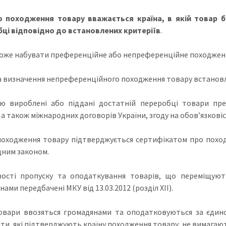
ю походження товару вважається країна, в якій товар 
ці відповідно до
встановлених критеріїв
.
оже набувати преференційне або непреференційне походжен
 визначення непреференційного походження товару встановлен
ю вироблені або піддані достатній переробці товари пр
, а також міжнародних договорів України, згоду на обов’язков
походження товару підтверджується сертифікатом про похо
дним законом.
ості пропуску та оподаткування товарів, що переміщуют
ами передбачені МКУ від 13.03.2012 (розділ XII).
вари ввозяться громадянами та оподатковуються за єдино
ти, які підтверджують країну походження товару, не вимагают