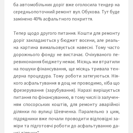
ба ав­то­мо­біль­них до­ріг вже ого­ло­си­ла тен­дер на
се­ре­дньо­по­точ­ний ре­монт вул. Обу­хо­ва. Тут бу­де
за­мі­не­но 40% ас­фаль­тно­го пок­рит­тя.
Те­пер що­до дру­го­го пи­тан­ня. Кош­ти для ре­мон­ту
до­ріг зак­ла­да­ють­ся у бюд­жет во­се­ни, але ре­аль­
на кар­ти­на ви­ма­льо­ву­єть­ся на­вес­ні. То­му час­то
до­ро­жньо­го фон­ду не вис­та­чає. Очі­ку­ва­но­го пе­
ре­ви­ко­нан­ня бюд­же­ту не­має. Мі­сяць ми втра­ти­ли
на по­шу­ки фі­нан­су­ван­ня, ще мі­сяць три­ва­ла тен­
дер­на про­це­ду­ра. То­му ро­бо­ти за­тя­гу­ють­ся. Ні­я­
ко­го ас­фаль­ту­ван­ня в дощ не про­во­ди­мо, хі­ба що
фре­зе­ру­ван­ня (зарубування). На­ра­зі ви­рі­шу­єть­ся
пи­тан­ня по фі­нан­су­ван­ню, в то­му чис­лі із за­лу­чен­
ням спо­сорсь­ких кош­тів, для ре­мон­ту ава­рій­ної
ді­лян­ки по ву­ли­ці Шев­чен­ка. Па­ра­лель­но з цим,
під­ряд­ни­ки вже по­ча­ли про­во­ди­ти від­по­від­ні за­
мі­ри та під­го­тов­чі ро­бо­ти до ас­фаль­ту­ван­ню да­
ної ді­лян­ки.”