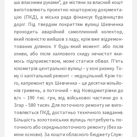
ша влас­ни­ми ру­ка­ми”, де міс­тя­ни за влас­ний кошт
ви­го­тов­ля­ють про­ек­тно-кош­то­рис­ну до­ку­мен­та­
цію (ПКД), а місь­ка ра­да фі­нан­сує бу­дів­ниц­тво
до­ріг. Під твер­дим пок­рит­тям ву­ли­ці Шев­чен­ка
про­хо­дить ава­рій­ний са­моп­лин­ний ко­лек­тор,
який пов­ніс­тю вий­шов з ла­ду, крім вже від­ре­мон­
то­ва­них ді­ля­нок. У будь-який мо­мент: або піс­ля
зли­ви, або піс­ля зал­по­во­го ски­ду не­чис­тот яки­
мось під­при­ємс­твом, мо­же ста­ти­ся об­вал. П’ять
кі­ло­мет­рів цен­траль­ної ву­ли­ці – у зо­ні ри­зи­ку. То­
му її ка­пі­таль­ний ре­монт – не­до­ціль­ний. Крім то­
го, кап­ре­монт вул. Шев­чен­ка – це де­сят­ки міль­йо­
нів гри­вень, а по­точ­ний – від Но­вод­мит­рів­ки до
в/ч – 190 тис. грн, від війсь­ко­вої час­ти­ни до х.
Згар – 580 ти­сяч. Для по­точ­но­го ре­мон­ту не ви­го­
тов­ля­єть­ся ПКД, дос­та­тньо тех­ніч­но­го зав­дан­ня.
Біль­шість зо­ло­то­нісь­ких ву­лиць пот­ре­бу­ють по­
точ­но­го або се­ре­дньо­по­точ­но­го ре­мон­ту (без за­
мі­ни ос­но­ви). За кош­ти об­лас­но­го бюд­же­ту Служ­