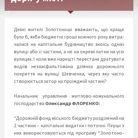
Де­я­кі жи­те­лі Зо­ло­то­но­ші вва­жа­ють, що кра­ще
бу­ло б, як­би бюд­жет­ні гро­ші кож­но­го ро­ку вит­ра­
ча­ли­ся на ка­пі­таль­не бу­дів­ниц­тво яко­їсь од­ні­єї
ву­ли­ці або її час­ти­ни, а не на ок­ре­мі лат­ки на усіх
ву­ли­цях. І ко­ли вже на­реш­ті пе­рес­та­не дра­ту­ва­ти
во­ді­їв не­за­ас­фаль­то­ва­на ділянка до­ро­жньо­го
пок­рит­тя на вулиці Шевченка, че­рез яку час­то
ство­рю­єть­ся за­тор на про­їж­джій час­ти­ні?
На­чаль­ник уп­рав­лін­ня жит­ло­во-ко­му­наль­но­го
гос­по­дарс­тва
Олек­сандр ФЛО­РЕНКО:
“До­рож­ній фонд міського бюджету роз­ді­ле­ний на
2 частини – ка­пі­таль­ні ви­дат­ки і по­точ­ні. Пер­ші з
них ви­ко­рис­то­ву­ють­ся під прог­ра­му “Зо­ло­то­но­