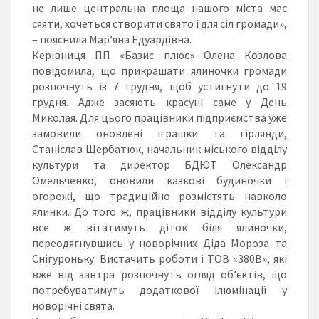
не лише центральна площа нашого міста має
сяяти, хочеться створити свято і для сіл громади»,
– пояснила Мар’яна Едуардівна.
Керівниця ПП «Базис плюс» Олена Козлова
повідомила, що прикрашати ялиночки громади
розпочнуть із 7 грудня, щоб устигнути до 19
грудня. Адже засяють красуні саме у День
Миколая. Для цього працівники підприємства уже
замовили оновлені іграшки та гірлянди,
Станіслав Щербатюк, начальник міського відділу
культури та директор БДЮТ Олександр
Омельченко, оновили казкові будиночки і
огорожі, що традиційно розмістять навколо
ялинки. До того ж, працівники відділу культури
все ж вітатимуть діток біля ялиночки,
переодягнувшись у новорічних Діда Мороза та
Снігуроньку. Вистачить роботи і ТОВ «380В», які
вже від завтра розпочнуть огляд об’єктів, що
потребуватимуть додаткової ілюмінації у
новорічні свята.