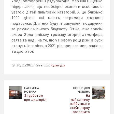
У ході обговорення ряду заходів, Мар’яна Ніщенко
підкреслила, що необхідно охопити особливою
увагою дітей пільгових категорій. А це близько
1000 діток, які мають отримати святкові
подарунки. Для них будуть закуплені подарунки
за рахунок міського бюджету. Отже, вже зовсім
скоро Золотоніську громаду огорне атмосфера
свята та надії на те, що у Новому році різні віруси
стануть історією, а 2021 рік принесе мир, радість
та достаток.
30/11/2020. Категорії:
Культура
НАСТУПНА
ПОПЕРЕДНЯ
НОВИНА
НОВИНА
З турботою
На
про школярів!
майданчику
майбутнього
скейт-парку
розпочато