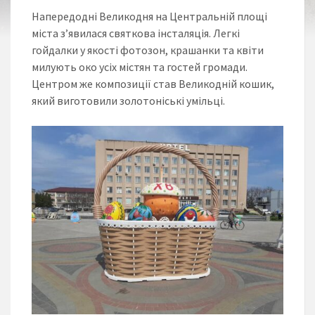
Напередодні Великодня на Центральній площі
міста з’явилася святкова інсталяція. Легкі
гойдалки у якості фотозон, крашанки та квіти
милують око усіх містян та гостей громади.
Центром же композиції став Великодній кошик,
який виготовили золотоніські умільці.